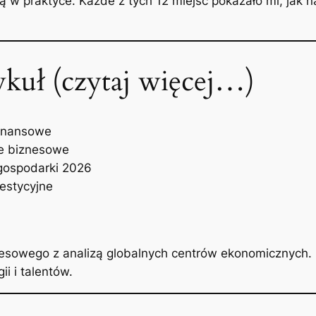
ą w praktyce. Każde z tych 12 miejsc pokazało mi, jak n
ykuł (czytaj więcej…)
 finansowe
je biznesowe
 gospodarki 2026
estycyjne
esowego z analizą globalnych centrów ekonomicznych. Pok
i i talentów.