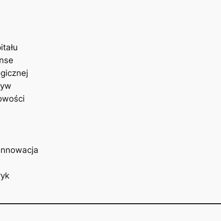
itału
anse
gicznej
ływ
owości
 innowacja
ryk