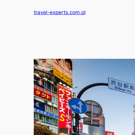
Przejdź
travel-experts.com.pl
do
treści