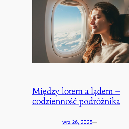
Między lotem a lądem –
codzienność podróżnika
wrz 26, 2025
—