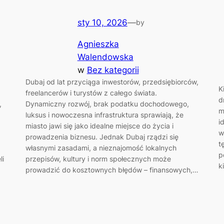
sty 10, 2026
—
by
Agnieszka
Walendowska
w
Bez kategorii
Dubaj od lat przyciąga inwestorów, przedsiębiorców,
K
freelancerów i turystów z całego świata.
d
,
Dynamiczny rozwój, brak podatku dochodowego,
m
a
luksus i nowoczesna infrastruktura sprawiają, że
i
miasto jawi się jako idealne miejsce do życia i
w
prowadzenia biznesu. Jednak Dubaj rządzi się
t
własnymi zasadami, a nieznajomość lokalnych
p
li
przepisów, kultury i norm społecznych może
k
prowadzić do kosztownych błędów – finansowych,…