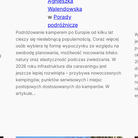
Agnieszka
Walendowska
w
Porady
podróżnicze
Podróżowanie kamperem po Europie od kilku lat
W
cieszy się niesłabnącą popularnością. Coraz więcej
j
osób wybiera tę formę wypoczynku ze względu na
p
swobodę planowania, możliwość nocowania blisko
o
d
natury oraz elastyczność podczas zwiedzania. W
2
2026 roku infrastruktura dla caravaningu jest
d
jeszcze lepiej rozwinięta – przybywa nowoczesnych
p
.
kempingów, punktów serwisowych i miejsc
n
postojowych dostosowanych do kamperów. W
n
artykule…
e