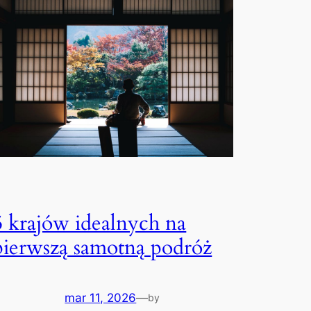
5 krajów idealnych na
pierwszą samotną podróż
mar 11, 2026
—
by