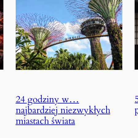
24 godziny w…
najbardziej niezwykłych
miastach świata