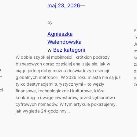
maj 23, 2026
—
by
P
Agnieszka
T
Walendowska
J
w
Bez kategorii
o
W dobie szybkiej mobilności i krótkich podróży
s
biznesowych coraz częściej analizuje się, jak w
z
.
ciągu jednej doby można doświadczyć esencji
p
 –
globalnych metropolii. W 2026 roku miasta nie są już
p
tylko destynacjami turystycznymi – to węzły
z
ci
finansowe, technologiczne i kulturowe, które
konkurują o uwagę inwestorów, przedsiębiorców i
cyfrowych nomadów. W tym artykule pokazujemy,
jak wygląda 24-godzinny…