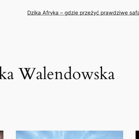
Dzika Afryka – gdzie przeżyć prawdziwe safa
zka Walendowska