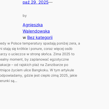
paź 29, 2025
—
by
Agnieszka
Walendowska
w
Bez kategorii
iedy w Polsce temperatury spadają poniżej zera, a
ni stają się krótkie i ponure, coraz więcej osób
arzy o ucieczce w stronę słońca. Zima 2025 to
dealny moment, by zaplanować egzotyczne
akacje – od rajskich plaż na Zanzibarze po
ętniące życiem ulice Bangkoku. W tym artykule
odpowiadamy, gdzie jest ciepło zimą 2025, jakie
ierunki są…