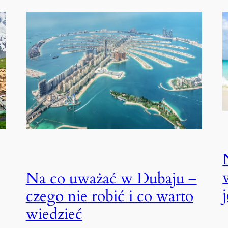
Na co uważać w Dubaju –
czego nie robić i co warto
wiedzieć