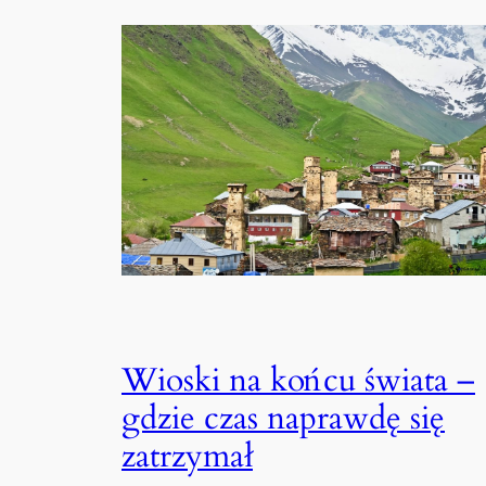
Wioski na końcu świata –
gdzie czas naprawdę się
zatrzymał