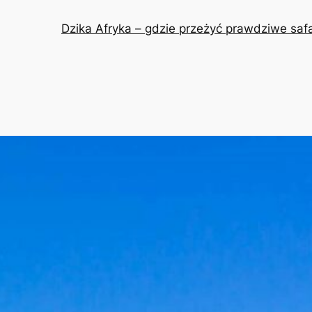
Dzika Afryka – gdzie przeżyć prawdziwe safa