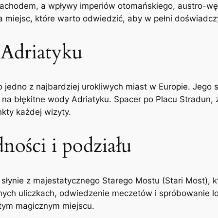
Zachodem, a wpływy imperiów otomańskiego, austro-węgi
ista miejsc, które warto odwiedzić, aby w pełni doświadc
 Adriatyku
to jedno z najbardziej urokliwych miast w Europie. Je
na błękitne wody Adriatyku. Spacer po Placu Stradun, z
ty każdej wizyty.
ności i podziału
słynie z majestatycznego Starego Mostu (Stari Most), kt
ch uliczkach, odwiedzenie meczetów i spróbowanie loka
 tym magicznym miejscu.