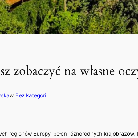
sz zobaczyć na własne ocz
wska
w
Bez kategorii
ych regionów Europy, pełen różnorodnych krajobrazów, k