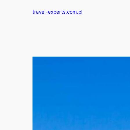
Przejdź
travel-experts.com.pl
do
treści