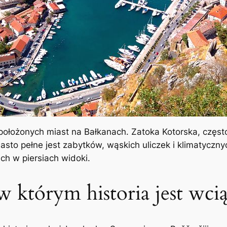
j położonych miast na Bałkanach. Zatoka Kotorska, częs
iasto pełne jest zabytków, wąskich uliczek i klimatycz
ch w piersiach widoki.
w którym historia jest wci