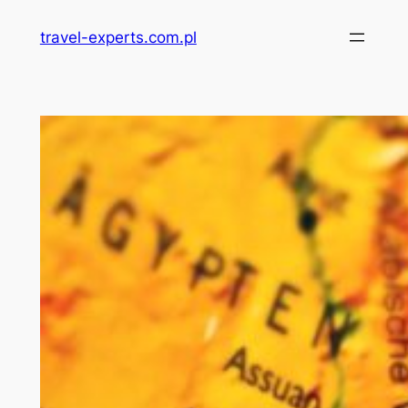
Przejdź
travel-experts.com.pl
do
treści