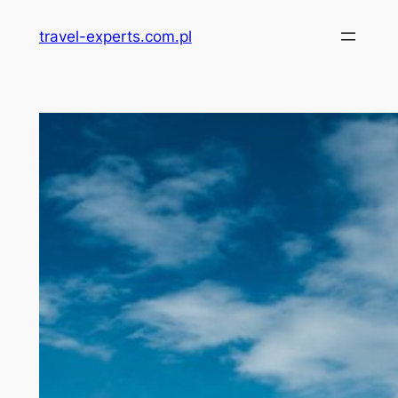
Przejdź
travel-experts.com.pl
do
treści