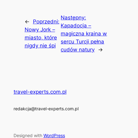
Następny:
←
Poprzedni:
Kapadocja –
Nowy Jork –
magiczna kraina w
miasto, które
sercu Turcji pełna
nigdy nie śpi
cudów natury
→
travel-experts.com.pl
redakcja@travel-experts.com.pl
Designed with
WordPress