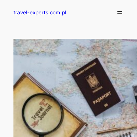
Przejdź
travel-experts.com.pl
do
treści