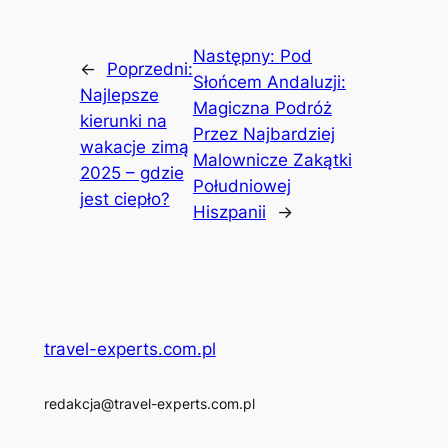
Następny:
Pod
←
Poprzedni:
Słońcem Andaluzji:
Najlepsze
Magiczna Podróż
kierunki na
Przez Najbardziej
wakacje zimą
Malownicze Zakątki
2025 – gdzie
Południowej
jest ciepło?
Hiszpanii
→
travel-experts.com.pl
redakcja@travel-experts.com.pl