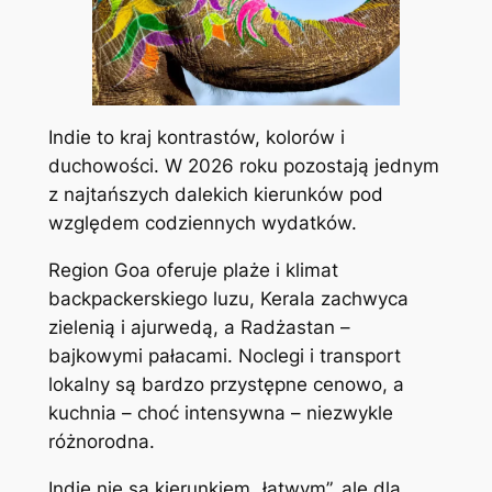
Indie to kraj kontrastów, kolorów i
duchowości. W 2026 roku pozostają jednym
z najtańszych dalekich kierunków pod
względem codziennych wydatków.
Region Goa oferuje plaże i klimat
backpackerskiego luzu, Kerala zachwyca
zielenią i ajurwedą, a Radżastan –
bajkowymi pałacami. Noclegi i transport
lokalny są bardzo przystępne cenowo, a
kuchnia – choć intensywna – niezwykle
różnorodna.
Indie nie są kierunkiem „łatwym”, ale dla