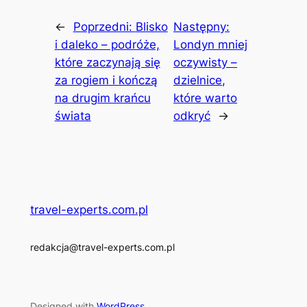
←
Poprzedni:
Blisko
Następny:
i daleko – podróże,
Londyn mniej
które zaczynają się
oczywisty –
za rogiem i kończą
dzielnice,
na drugim krańcu
które warto
świata
odkryć
→
travel-experts.com.pl
redakcja@travel-experts.com.pl
Designed with
WordPress