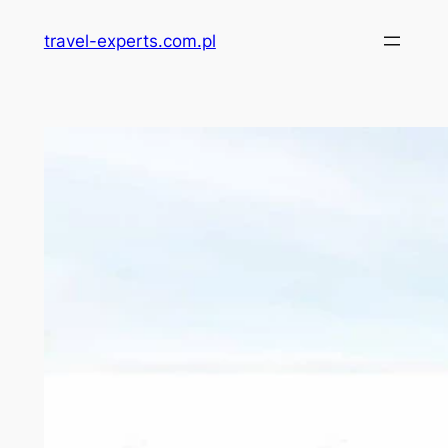
Przejdź
travel-experts.com.pl
do
treści