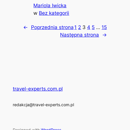
Mariola Iwicka
w
Bez kategorii
←
Poprzednia strona
1
2
3
4
5
…
15
Następna strona
→
travel-experts.com.pl
redakcja@travel-experts.com.pl
Designed with
WordPress