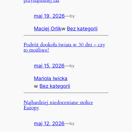
przynajmniej raz
maj 19, 2026
—
by
Maciej Orlik
w
Bez kategorii
Podróż dookoła świata w 30 dni – czy
to możliwe?
maj 15, 2026
—
by
Mariola Iwicka
w
Bez kategorii
Najbardziej niedoceniane stolice
Europy
maj 12, 2026
—
by