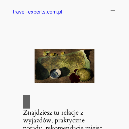
Przejdź
travel-experts.com.pl
do
treści
Znajdziesz tu relacje z
wyjazdów, praktyczne
porady, rekomendacje miejsc